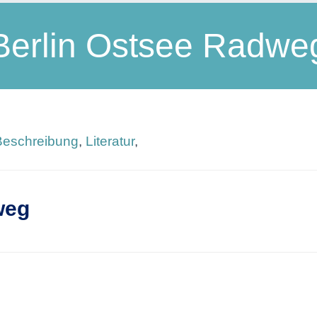
Berlin Ostsee Radwe
Beschreibung
,
Literatur
,
weg