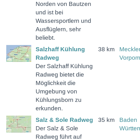
Norden von Bautzen
und ist bei
Wassersportlern und
Ausflüglern, sehr
beliebt.
Salzhaff Kühlung
38 km
Meckle
Radweg
Vorpo
Der Salzhaff Kühlung
Radweg bietet die
Möglichkeit die
Umgebung von
Kühlungsborn zu
erkunden.
Salz & Sole Radweg
35 km
Baden
Der Salz & Sole
Württe
Radweg führt auf