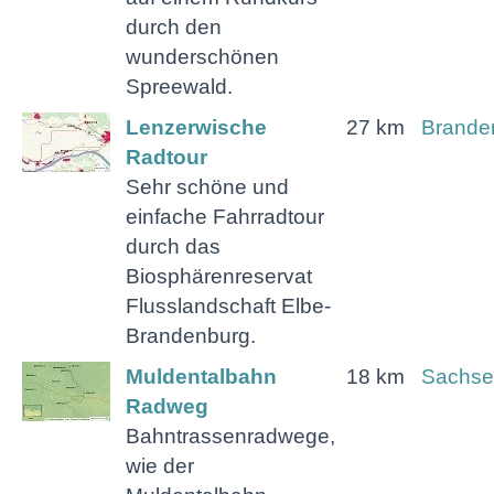
durch den
wunderschönen
Spreewald.
Lenzerwische
27 km
Brande
Radtour
Sehr schöne und
einfache Fahrradtour
durch das
Biosphärenreservat
Flusslandschaft Elbe-
Brandenburg.
Muldentalbahn
18 km
Sachse
Radweg
Bahntrassenradwege,
wie der