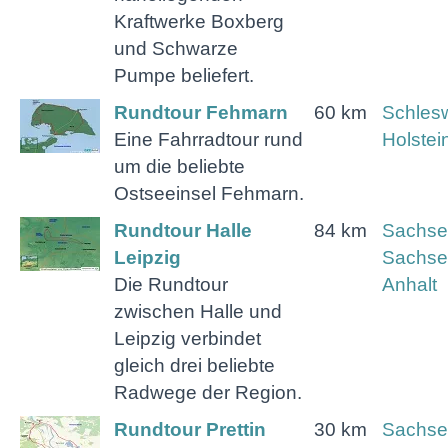
Kraftwerke Boxberg
und Schwarze
Pumpe beliefert.
Rundtour Fehmarn
60 km
Schlesw
Eine Fahrradtour rund
Holstei
um die beliebte
Ostseeinsel Fehmarn.
Rundtour Halle
84 km
Sachse
Leipzig
Sachse
Die Rundtour
Anhalt
zwischen Halle und
Leipzig verbindet
gleich drei beliebte
Radwege der Region.
Rundtour Prettin
30 km
Sachse