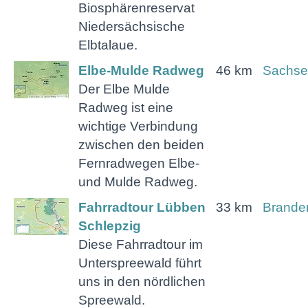
Biosphärenreservat
Niedersächsische
Elbtalaue.
Elbe-Mulde Radweg
46 km
Sachse
Der Elbe Mulde
Radweg ist eine
wichtige Verbindung
zwischen den beiden
Fernradwegen Elbe-
und Mulde Radweg.
Fahrradtour Lübben
33 km
Brande
Schlepzig
Diese Fahrradtour im
Unterspreewald führt
uns in den nördlichen
Spreewald.