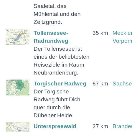
Saaletal, das
Mühlental und den
Zeitzgrund.
Tollensesee-
35 km
Meckle
Radrundweg
Vorpo
Der Tollensesee ist
eines der beliebtesten
Reiseziele im Raum
Neubrandenburg.
Torgischer Radweg
67 km
Sachse
Der Torgische
Radweg führt Dich
quer durch die
Dübener Heide.
Unterspreewald
27 km
Brande