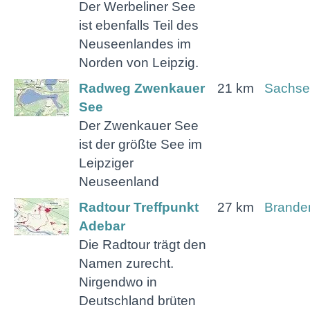
Der Werbeliner See
ist ebenfalls Teil des
Neuseenlandes im
Norden von Leipzig.
Radweg Zwenkauer
21 km
Sachse
See
Der Zwenkauer See
ist der größte See im
Leipziger
Neuseenland
Radtour Treffpunkt
27 km
Brande
Adebar
Die Radtour trägt den
Namen zurecht.
Nirgendwo in
Deutschland brüten