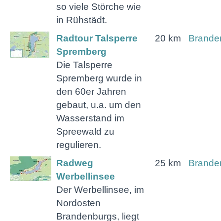
so viele Störche wie
in Rühstädt.
Radtour Talsperre
20 km
Brande
Spremberg
Die Talsperre
Spremberg wurde in
den 60er Jahren
gebaut, u.a. um den
Wasserstand im
Spreewald zu
regulieren.
Radweg
25 km
Brande
Werbellinsee
Der Werbellinsee, im
Nordosten
Brandenburgs, liegt