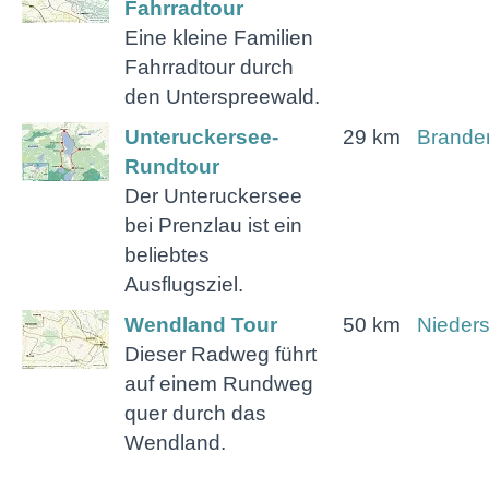
Fahrradtour
Eine kleine Familien
Fahrradtour durch
den Unterspreewald.
Unteruckersee-
29 km
Brande
Rundtour
Der Unteruckersee
bei Prenzlau ist ein
beliebtes
Ausflugsziel.
Wendland Tour
50 km
Nieder
Dieser Radweg führt
auf einem Rundweg
quer durch das
Wendland.