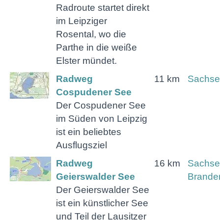
Radroute startet direkt
im Leipziger
Rosental, wo die
Parthe in die weiße
Elster mündet.
Radweg
11 km
Sachse
Cospudener See
Der Cospudener See
im Süden von Leipzig
ist ein beliebtes
Ausflugsziel
Radweg
16 km
Sachse
Geierswalder See
Brande
Der Geierswalder See
ist ein künstlicher See
und Teil der Lausitzer