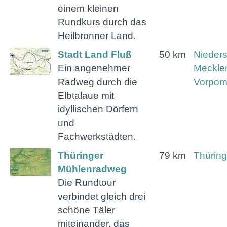
einem kleinen
Rundkurs durch das
Heilbronner Land.
Stadt Land Fluß
50 km
Nieder
Ein angenehmer
Meckle
Radweg durch die
Vorpo
Elbtalaue mit
idyllischen Dörfern
und
Fachwerkstädten.
Thüringer
79 km
Thürin
Mühlenradweg
Die Rundtour
verbindet gleich drei
schöne Täler
miteinander, das