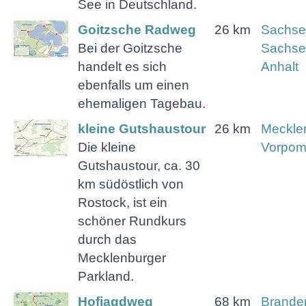
See in Deutschland.
Goitzsche Radweg
26 km
Sachse
Bei der Goitzsche
Sachse
handelt es sich
Anhalt
ebenfalls um einen
ehemaligen Tagebau.
kleine Gutshaustour
26 km
Meckle
Die kleine
Vorpo
Gutshaustour, ca. 30
km südöstlich von
Rostock, ist ein
schöner Rundkurs
durch das
Mecklenburger
Parkland.
Hofjagdweg
68 km
Brande