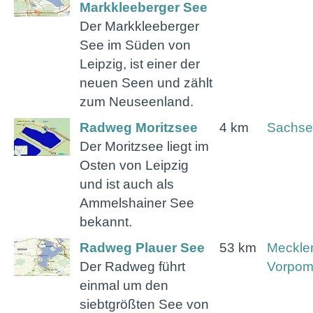
Markkleeberger See
Der Markkleeberger
See im Süden von
Leipzig, ist einer der
neuen Seen und zählt
zum Neuseenland.
Radweg Moritzsee
4 km
Sachse
Der Moritzsee liegt im
Osten von Leipzig
und ist auch als
Ammelshainer See
bekannt.
Radweg Plauer See
53 km
Meckle
Der Radweg führt
Vorpo
einmal um den
siebtgrößten See von