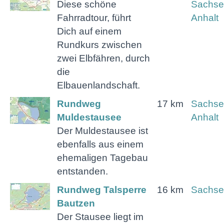
Diese schöne
Sachse
Fahrradtour, führt
Anhalt
Dich auf einem
Rundkurs zwischen
zwei Elbfähren, durch
die
Elbauenlandschaft.
Rundweg
17 km
Sachse
Muldestausee
Anhalt
Der Muldestausee ist
ebenfalls aus einem
ehemaligen Tagebau
entstanden.
Rundweg Talsperre
16 km
Sachse
Bautzen
Der Stausee liegt im