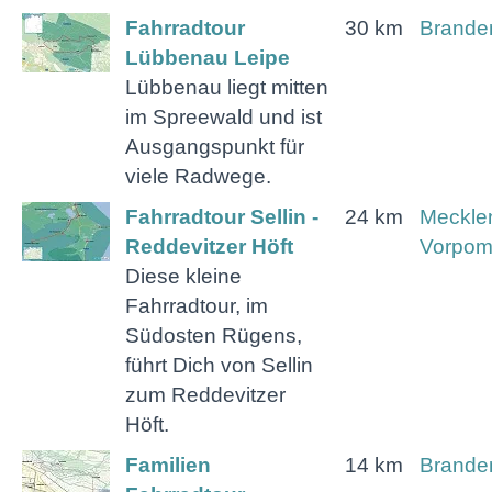
Fahrradtour
30 km
Brande
Lübbenau Leipe
Lübbenau liegt mitten
im Spreewald und ist
Ausgangspunkt für
viele Radwege.
Fahrradtour Sellin -
24 km
Meckle
Reddevitzer Höft
Vorpo
Diese kleine
Fahrradtour, im
Südosten Rügens,
führt Dich von Sellin
zum Reddevitzer
Höft.
Familien
14 km
Brande