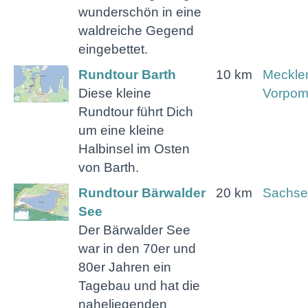
wunderschön in eine
waldreiche Gegend
eingebettet.
Rundtour Barth
10 km
Meckle
Diese kleine
Vorpo
Rundtour führt Dich
um eine kleine
Halbinsel im Osten
von Barth.
Rundtour Bärwalder
20 km
Sachse
See
Der Bärwalder See
war in den 70er und
80er Jahren ein
Tagebau und hat die
naheliegenden