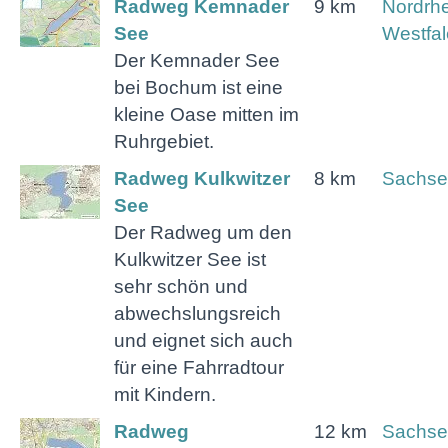
Radweg Kemnader
9 km
Nordrhe
See
Westfa
Der Kemnader See
bei Bochum ist eine
kleine Oase mitten im
Ruhrgebiet.
Radweg Kulkwitzer
8 km
Sachse
See
Der Radweg um den
Kulkwitzer See ist
sehr schön und
abwechslungsreich
und eignet sich auch
für eine Fahrradtour
mit Kindern.
Radweg
12 km
Sachse