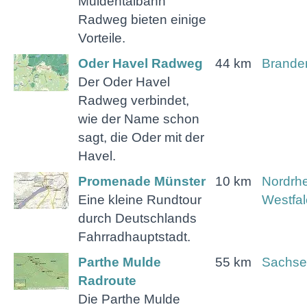
Muldentalbahn
Radweg bieten einige
Vorteile.
Oder Havel Radweg
44 km
Brande
Der Oder Havel
Radweg verbindet,
wie der Name schon
sagt, die Oder mit der
Havel.
Promenade Münster
10 km
Nordrhe
Eine kleine Rundtour
Westfa
durch Deutschlands
Fahrradhauptstadt.
Parthe Mulde
55 km
Sachse
Radroute
Die Parthe Mulde