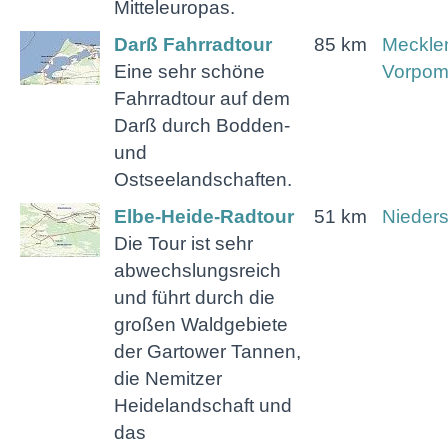
Mitteleuropas.
Darß Fahrradtour
85 km
Meckle
Eine sehr schöne
Vorpo
Fahrradtour auf dem
Darß durch Bodden-
und
Ostseelandschaften.
Elbe-Heide-Radtour
51 km
Nieder
Die Tour ist sehr
abwechslungsreich
und führt durch die
großen Waldgebiete
der Gartower Tannen,
die Nemitzer
Heidelandschaft und
das