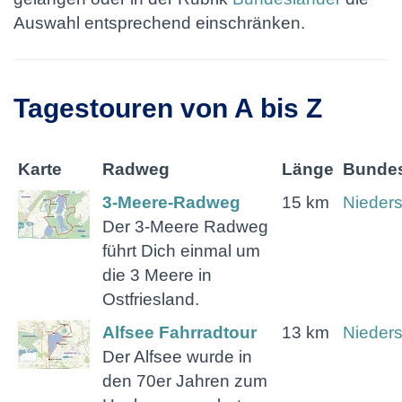
Auswahl entsprechend einschränken.
Tagestouren von A bis Z
Karte
Radweg
Länge
Bundes
3-Meere-Radweg
15 km
Nieder
Der 3-Meere Radweg
führt Dich einmal um
die 3 Meere in
Ostfriesland.
Alfsee Fahrradtour
13 km
Nieder
Der Alfsee wurde in
den 70er Jahren zum