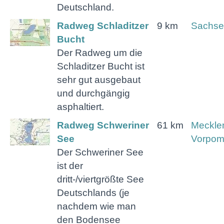
Deutschland.
Radweg Schladitzer
9 km
Sachse
Bucht
Der Radweg um die
Schladitzer Bucht ist
sehr gut ausgebaut
und durchgängig
asphaltiert.
Radweg Schweriner
61 km
Meckle
See
Vorpo
Der Schweriner See
ist der
dritt-/viertgrößte See
Deutschlands (je
nachdem wie man
den Bodensee