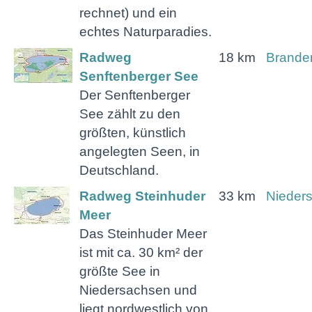
rechnet) und ein
echtes Naturparadies.
Radweg
18 km
Brande
Senftenberger See
Der Senftenberger
See zählt zu den
größten, künstlich
angelegten Seen, in
Deutschland.
Radweg Steinhuder
33 km
Nieder
Meer
Das Steinhuder Meer
ist mit ca. 30 km² der
größte See in
Niedersachsen und
liegt nordwestlich von