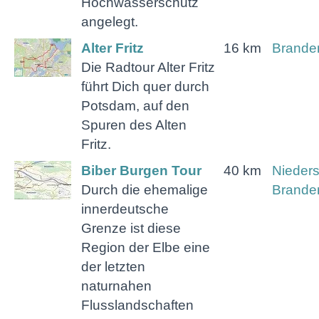
Hochwasserschutz
angelegt.
Alter Fritz
16 km
Brande
Die Radtour Alter Fritz
führt Dich quer durch
Potsdam, auf den
Spuren des Alten
Fritz.
Biber Burgen Tour
40 km
Nieder
Durch die ehemalige
Brande
innerdeutsche
Grenze ist diese
Region der Elbe eine
der letzten
naturnahen
Flusslandschaften