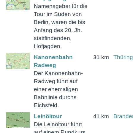
Namensgeber für die
Tour im Süden von
Berlin, waren die bis
Anfang des 20. Jh.
stattfindenden,
Hofjagden.
Kanonenbahn
31 km
Thürin
Radweg
Der Kanonenbahn-
Radweg führt auf
einer ehemaligen
Bahnlinie durchs
Eichsfeld.
Leinöltour
41 km
Brande
Die Leinöltour führt
auf einem Rundkurs