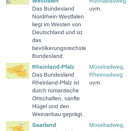
Westfalen
Ruhrtalradweg
Das Bundesland
uvm.
Nordrhein-Westfalen
liegt im Westen von
Deutschland und ist
das
bevölkerungsreichste
Bundesland.
Rheinland-Pfalz
Moselradweg
,
Das Bundesland
Rheinradweg
Rheinland-Pfalz ist
uvm.
durch romantische
Ortschaften, sanfte
Hügel und den
Weinanbau geprägt.
Saarland
Moselradweg
,