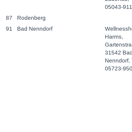
05043-91
87
Rodenberg
91
Bad Nenndorf
Wellnessh
Harms,
Gartenstra
31542 Ba
Nenndorf, T
05723-95