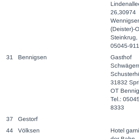
Lindenalle
26,30974
Wennigse
(Deister)-
Steinkrug, 
05045-91
31
Bennigsen
Gasthof
Schwäger
Schusterhö
31832 Spr
OT Bennig
Tel.: 0504
8333
37
Gestorf
44
Völksen
Hotel garn
der Bahn,