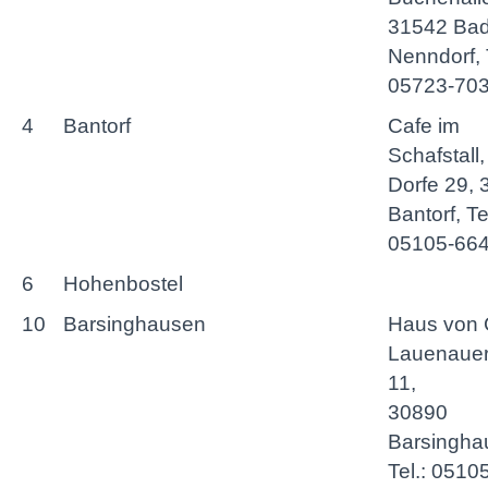
31542 Ba
Nenndorf, T
05723-70
4
Bantorf
Cafe im
Schafstall,
Dorfe 29,
Bantorf, Tel
05105-66
6
Hohenbostel
10
Barsinghausen
Haus von 
Lauenauer
11,
30890
Barsingha
Tel.: 0510