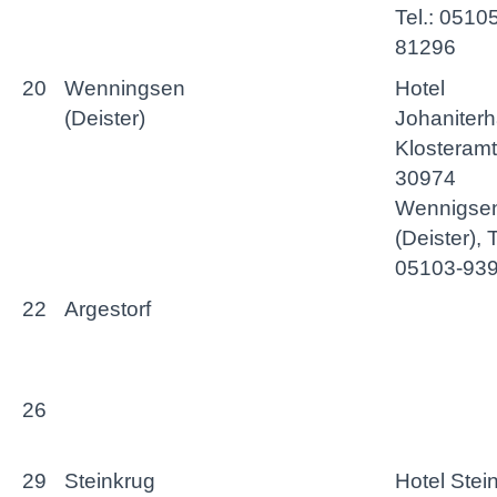
Tel.: 0510
81296
20
Wenningsen
Hotel
(Deister)
Johaniterh
Klosteramt
30974
Wennigse
(Deister), T
05103-93
22
Argestorf
26
29
Steinkrug
Hotel Stei