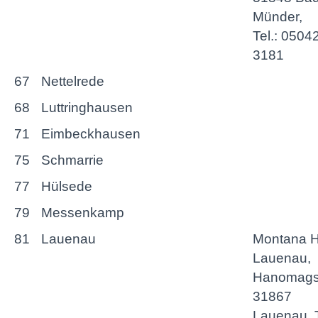
Münder,
Tel.: 0504
3181
67
Nettelrede
68
Luttringhausen
71
Eimbeckhausen
75
Schmarrie
77
Hülsede
79
Messenkamp
81
Lauenau
Montana H
Lauenau,
Hanomagst
31867
Lauenau, T