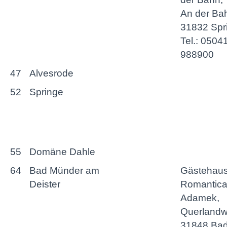
An der Ba
31832 Spr
Tel.: 0504
988900
47
Alvesrode
52
Springe
55
Domäne Dahle
64
Bad Münder am
Gästehau
Deister
Romantic
Adamek,
Querlandw
31848 Ba