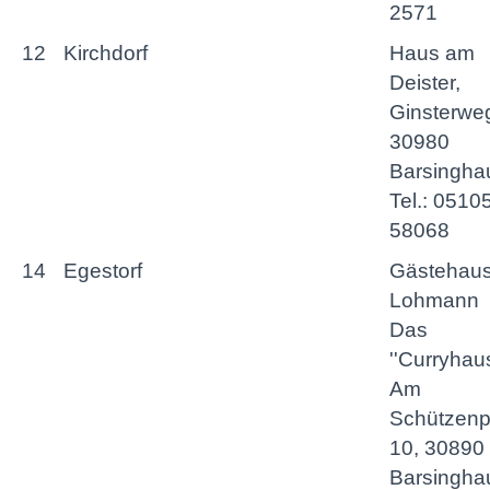
2571
12
Kirchdorf
Haus am
Deister,
Ginsterweg
30980
Barsingha
Tel.: 0510
58068
14
Egestorf
Gästehau
Lohmann
Das
''Curryhaus
Am
Schützenp
10, 30890
Barsingha