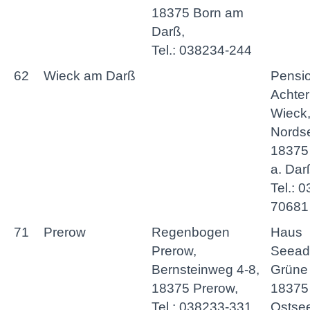
18375 Born am
Darß,
Tel.: 038234-244
62
Wieck am Darß
Pensi
Achte
Wieck
Nordse
18375
a. Dar
Tel.: 
70681
71
Prerow
Regenbogen
Haus
Prerow,
Seeadl
Bernsteinweg 4-8,
Grüne 
18375 Prerow,
18375
Tel.: 038233-331
Ostse