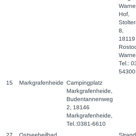
Warne
Hof,
Stolte
8,
18119
Rostoc
Warne
Tel.: 
54300
15
Markgrafenheide
Campingplatz
Markgrafenheide,
Budentannenweg
2, 18146
Markgrafenheide,
Tel.:0381-6610
27
Ostseeheilbad
Strand