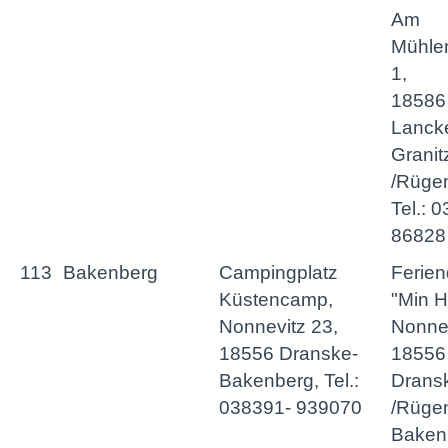
Am
Mühle
1,
18586
Lanck
Granit
/Rüge
Tel.: 
86828
113
Bakenberg
Campingplatz
Ferien
Küstencamp,
"Min H
Nonnevitz 23,
Nonnev
18556 Dranske-
18556
Bakenberg, Tel.:
Drans
038391- 939070
/Rügen
Baken