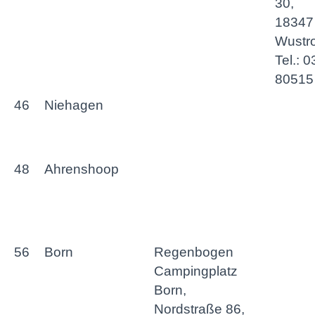
30,
18347
Wustr
Tel.: 
80515
46
Niehagen
48
Ahrenshoop
56
Born
Regenbogen
Campingplatz
Born,
Nordstraße 86,