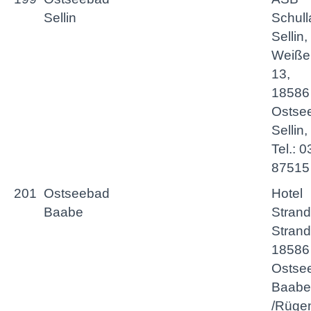
Sellin
Schul
Sellin,
Weiße
13,
18586
Ostse
Sellin,
Tel.: 
87515
201
Ostseebad
Hotel
Baabe
Strand
Strands
18586
Ostse
Baabe
/Rüge