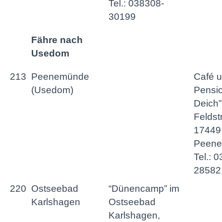
Tel.: 038308-
30199
Fähre nach
Usedom
213
Peenemünde
Café 
(Usedom)
Pensi
Deich”
Feldstr
17449
Peene
Tel.: 
28582
220
Ostseebad
“Dünencamp” im
Karlshagen
Ostseebad
Karlshagen,