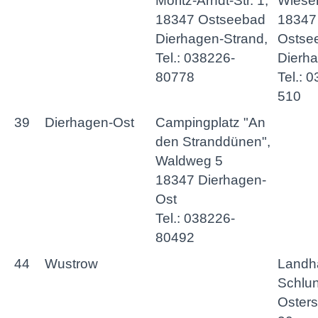
Moritz-Arndt-Str. 1,
Wiese
18347 Ostseebad
18347
Dierhagen-Strand,
Ostse
Tel.: 038226-
Dierha
80778
Tel.: 
510
39
Dierhagen-Ost
Campingplatz "An
den Stranddünen",
Waldweg 5
18347 Dierhagen-
Ost
Tel.: 038226-
80492
44
Wustrow
Landh
Schlun
Osters