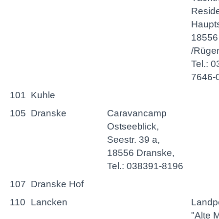
Reside
Haupts
18556
/Rüge
Tel.: 
7646-
101
Kuhle
105
Dranske
Caravancamp
Ostseeblick,
Seestr. 39 a,
18556 Dranske,
Tel.: 038391-8196
107
Dranske Hof
110
Lancken
Landp
"Alte 