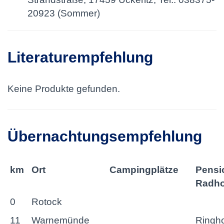
20923 (Sommer)
Literaturempfehlung
Keine Produkte gefunden.
Übernachtungsempfehlung
km
Ort
Campingplätze
Pensi
Radho
0
Rotock
11
Warnemünde
Ringho