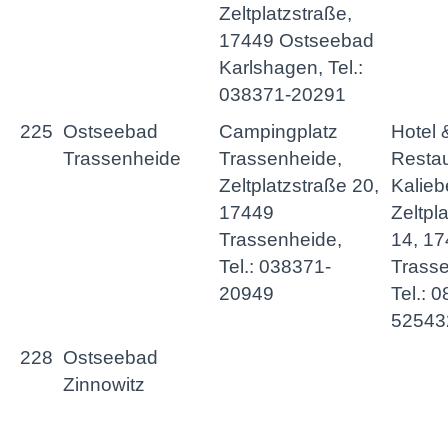
Zeltplatzstraße,
17449 Ostseebad
Karlshagen, Tel.:
038371-20291
225
Ostseebad
Campingplatz
Hotel 
Trassenheide
Trassenheide,
Restau
Zeltplatzstraße 20,
Kalieb
17449
Zeltpl
Trassenheide,
14, 1
Tel.: 038371-
Trasse
20949
Tel.: 
52543
228
Ostseebad
Zinnowitz