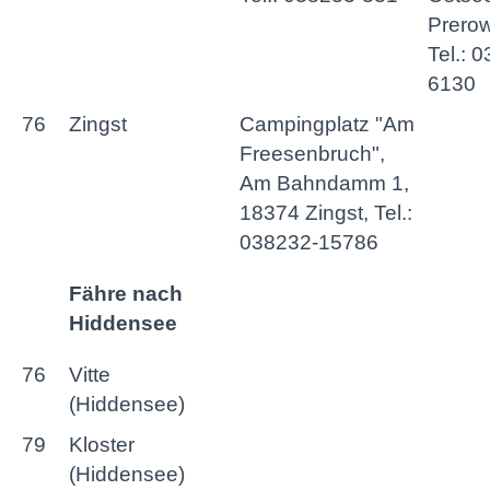
Prerow
Tel.: 
6130
76
Zingst
Campingplatz "Am
Freesenbruch",
Am Bahndamm 1,
18374 Zingst, Tel.:
038232-15786
Fähre nach
Hiddensee
76
Vitte
(Hiddensee)
79
Kloster
(Hiddensee)