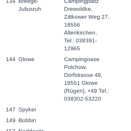
134
Breege-
Campingplatz
Juliusruh
Drewoldke,
Zittkower Weg 27,
18556
Altenkirchen,
Tel.: 038391-
12965
144
Glowe
Campingoase
Polchow,
Dorfstrasse 48,
18551 Glowe
(Rügen), +49 Tel.:
038302-53220
147
Spyker
149
Bobbin