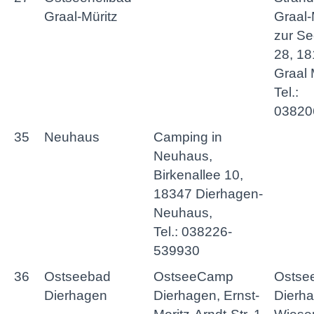
Graal-Müritz
Graal-
zur S
28, 1
Graal 
Tel.:
03820
35
Neuhaus
Camping in
Neuhaus,
Birkenallee 10,
18347 Dierhagen-
Neuhaus,
Tel.: 038226-
539930
36
Ostseebad
OstseeCamp
Ostsee
Dierhagen
Dierhagen, Ernst-
Dierha