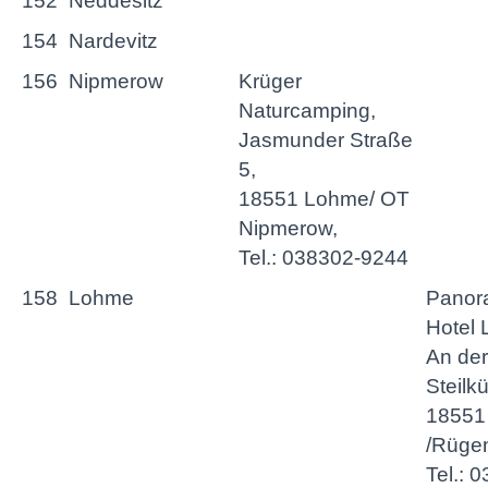
152
Neddesitz
154
Nardevitz
156
Nipmerow
Krüger
Naturcamping,
Jasmunder Straße
5,
18551 Lohme/ OT
Nipmerow,
Tel.: 038302-9244
158
Lohme
Panor
Hotel
An der
Steilkü
18551
/Rüge
Tel.: 