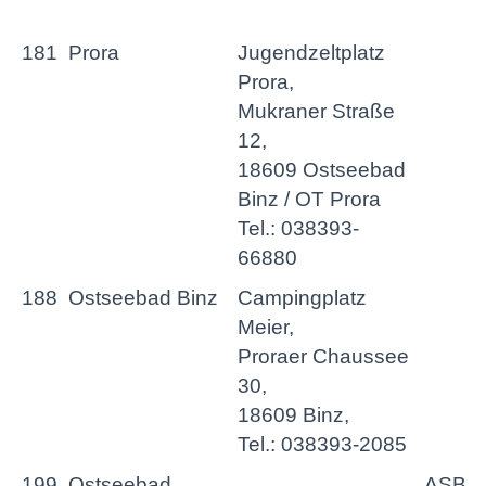
181
Prora
Jugendzeltplatz
Prora,
Mukraner Straße
12,
18609 Ostseebad
Binz / OT Prora
Tel.: 038393-
66880
188
Ostseebad Binz
Campingplatz
Meier,
Proraer Chaussee
30,
18609 Binz,
Tel.: 038393-2085
199
Ostseebad
ASB