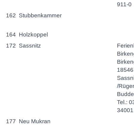
911-0
162
Stubbenkammer
164
Holzkoppel
172
Sassnitz
Ferien
Birken
Birken
18546
Sassni
/Rügen
Budde
Tel.: 
34001
177
Neu Mukran