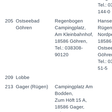
Tel.: 
144-0
205
Ostseebad
Regenbogen
Hanse
Göhren
Campingplatz,
Rügen 
Am Kleinbahnhof,
Nordpe
18586 Göhren,
18586
Tel.: 038308-
Ostse
90120
Göhre
Tel.: 
51-5
209
Lobbe
213
Gager (Rügen)
Campingplatz Am
Bodden,
Zum Höft 15 A,
18586 Gager,