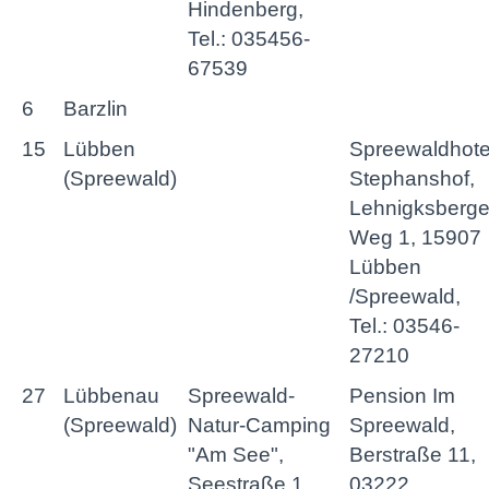
Hindenberg,
Tel.: 035456-
67539
6
Barzlin
15
Lübben
Spreewaldhote
(Spreewald)
Stephanshof,
Lehnigksberge
Weg 1, 15907
Lübben
/Spreewald,
Tel.: 03546-
27210
27
Lübbenau
Spreewald-
Pension Im
(Spreewald)
Natur-Camping
Spreewald,
"Am See",
Berstraße 11,
Seestraße 1,
03222