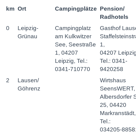
km
Ort
Campingplätze
Pension/
Radhotels
0
Leipzig-
Campingplatz
Gasthof Laus
Grünau
am Kulkwitzer
Staffelsteinst
See, Seestraße
1,
1, 04207
04207 Leipzig
Leipzig, Tel.:
Tel.: 0341-
0341-710770
9420258
2
Lausen/
Wirtshaus
Göhrenz
SeensWERT,
Albersdorfer S
25, 04420
Markranstädt,
Tel.:
034205-8858