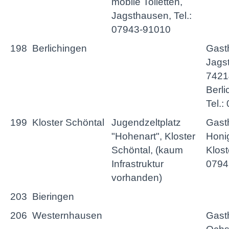
mobile Toiletten,
Jagsthausen, Tel.:
07943-91010
198
Berlichingen
Gast
Jagst
7421
Berli
Tel.:
199
Kloster Schöntal
Jugendzeltplatz
Gasth
"Hohenart", Kloster
Honi
Schöntal, (kaum
Klost
Infrastruktur
0794
vorhanden)
203
Bieringen
206
Westernhausen
Gast