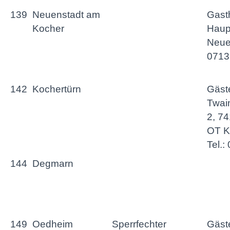
139
Neuenstadt am
Gast
Kocher
Haupt
Neuen
0713
142
Kochertürn
Gäst
Twai
2, 7
OT K
Tel.
144
Degmarn
149
Oedheim
Sperrfechter
Gäst