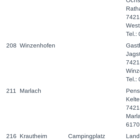
Ochs
Rath
7421
West
Tel.
208
Winzenhofen
Gast
Jagst
7421
Winz
Tel.:
211
Marlach
Pens
Kelte
7421
Marla
6170
216
Krautheim
Campingplatz
Land