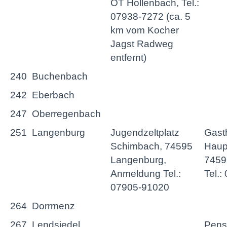
OT Hollenbach, Tel.:
07938-7272 (ca. 5
km vom Kocher
Jagst Radweg
entfernt)
240
Buchenbach
242
Eberbach
247
Oberregenbach
251
Langenburg
Jugendzeltplatz
Gasth
Schimbach, 74595
Haup
Langenburg,
7459
Anmeldung Tel.:
Tel.
07905-91020
264
Dorrmenz
267
Lendsiedel
Pens