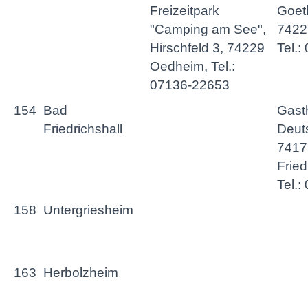
Freizeitpark
Goeth
"Camping am See",
7422
Hirschfeld 3, 74229
Tel.
Oedheim, Tel.:
07136-22653
154
Bad
Gast
Friedrichshall
Deuts
7417
Fried
Tel.
158
Untergriesheim
163
Herbolzheim