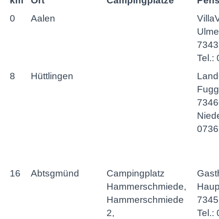
km
Ort
Campingplätze
Pens
0
Aalen
Villa
Ulmer
7343
Tel.
8
Hüttlingen
Land
Fugg
7346
Niede
0736
16
Abtsgmünd
Campingplatz
Gasth
Hammerschmiede,
Haupt
Hammerschmiede
7345
2,
Tel.