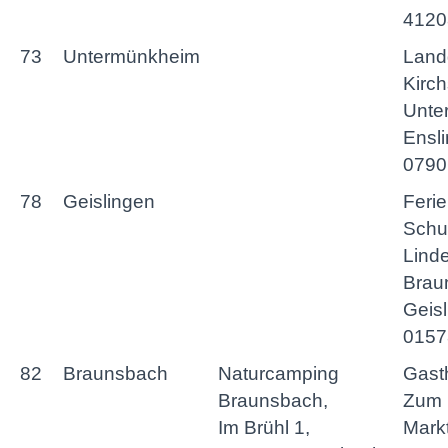
4120
73
Untermünkheim
Land
Kirch
Unte
Ensli
0790
78
Geislingen
Feri
Schul
Lind
Brau
Geisl
0157
82
Braunsbach
Naturcamping
Gast
Braunsbach,
Zum 
Im Brühl 1,
Markt