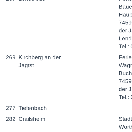
Baue
Haupt
7459
der 
Lend
Tel.
269
Kirchberg an der
Feri
Jagtst
Wagn
Buche
7459
der J
Tel.
277
Tiefenbach
282
Crailsheim
Stadt
Worth