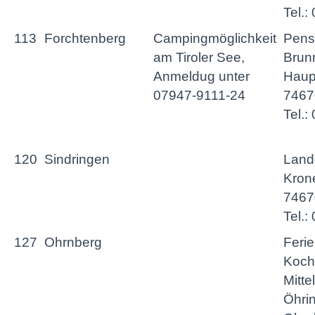
Tel.
113
Forchtenberg
Campingmöglichkeit
Pens
am Tiroler See,
Brunn
Anmeldug unter
Haupt
07947-9111-24
7467
Tel.
120
Sindringen
Land
Krone
7467
Tel.
127
Ohrnberg
Feri
Koch
Mitte
Öhri