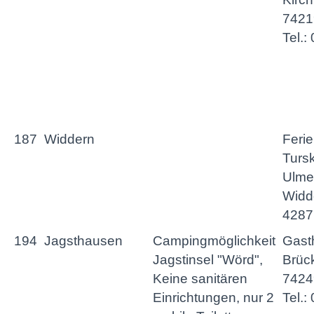
7421
Tel.
187
Widdern
Feri
Tursk
Ulmen
Widde
4287
194
Jagsthausen
Campingmöglichkeit
Gasth
Jagstinsel "Wörd",
Brück
Keine sanitären
7424
Einrichtungen, nur 2
Tel.