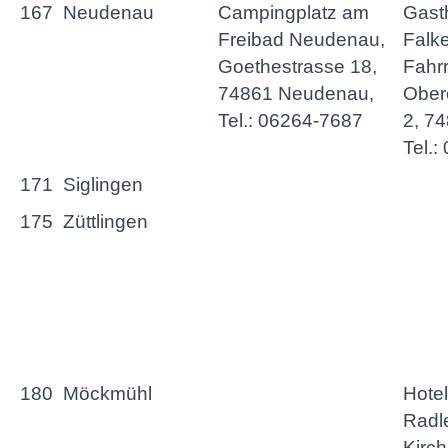
167
Neudenau
Campingplatz am
Gast
Freibad Neudenau,
Falk
Goethestrasse 18,
Fahr
74861 Neudenau,
Ober
Tel.: 06264-7687
2, 7
Tel.:
171
Siglingen
175
Züttlingen
180
Möckmühl
Hotel
Radl
Kirch