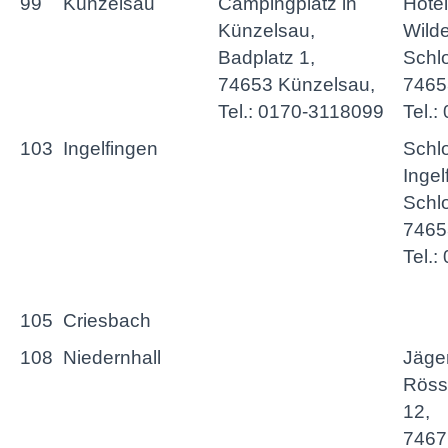
99
Künzelsau
Campingplatz in
Hote
Künzelsau,
Wild
Badplatz 1,
Schl
74653 Künzelsau,
7465
Tel.: 0170-3118099
Tel.
103
Ingelfingen
Schl
Ingel
Schlo
74653
Tel.
105
Criesbach
108
Niedernhall
Jäge
Röss
12,
7467