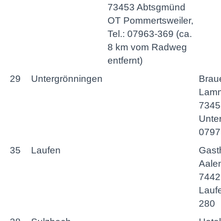
73453 Abtsgmünd
OT Pommertsweiler,
Tel.: 07963-369 (ca.
8 km vom Radweg
entfernt)
29
Untergrönningen
Brau
Lamm,
7345
Unter
0797
35
Laufen
Gast
Aalen
7442
Laufe
280