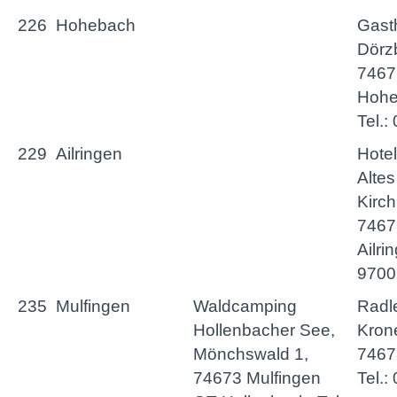
226
Hohebach
Gast
Dörzb
7467
Hohe
Tel.:
229
Ailringen
Hote
Alte
Kirc
7467
Ailri
9700
235
Mulfingen
Waldcamping
Radl
Hollenbacher See,
Krone
Mönchswald 1,
7467
74673 Mulfingen
Tel.: