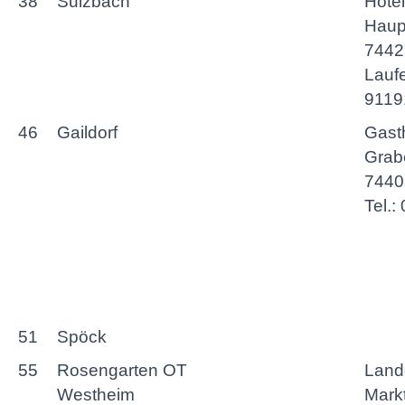
38
Sulzbach
Hotel
Haup
7442
Laufe
9119
46
Gaildorf
Gast
Grabe
74405
Tel.
51
Spöck
55
Rosengarten OT
Land
Westheim
Markt