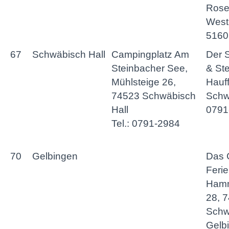
Rose
Westh
5160
67
Schwäbisch Hall
Campingplatz Am
Der 
Steinbacher See,
& Ste
Mühlsteige 26,
Hauff
74523 Schwäbisch
Schwä
Hall
0791
Tel.: 0791-2984
70
Gelbingen
Das 
Feri
Ham
28, 
Schw
Gelbi