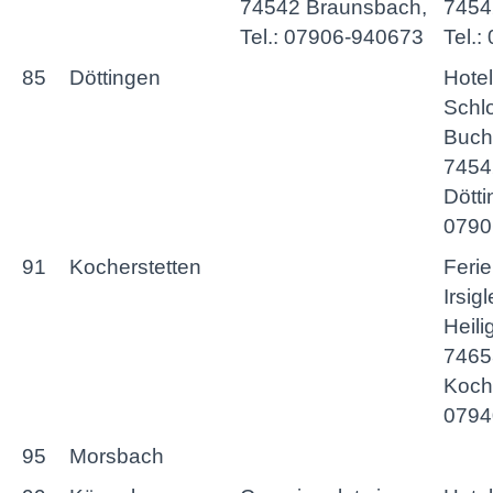
74542 Braunsbach,
7454
Tel.: 07906-940673
Tel.
85
Döttingen
Hote
Schlo
Buch
7454
Dötti
0790
91
Kocherstetten
Feri
Irsigl
Heili
7465
Koche
0794
95
Morsbach