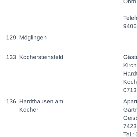
Ohrn
Telef
9406
129
Möglingen
133
Kochersteinsfeld
Gäst
Kirc
Hard
Koche
0713
136
Hardthausen am
Apar
Kocher
Gärtn
Geis
7423
Tel.