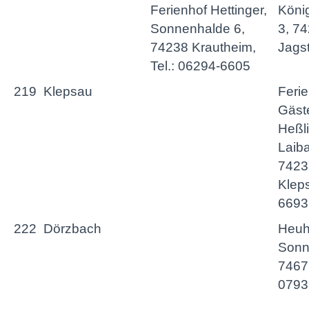
Ferienhof Hettinger,
Köni
Sonnenhalde 6,
3, 74
74238 Krautheim,
Jagst
Tel.: 06294-6605
219
Klepsau
Feri
Gäst
Heßli
Laiba
7423
Kleps
6693
222
Dörzbach
Heuho
Sonn
74677
0793