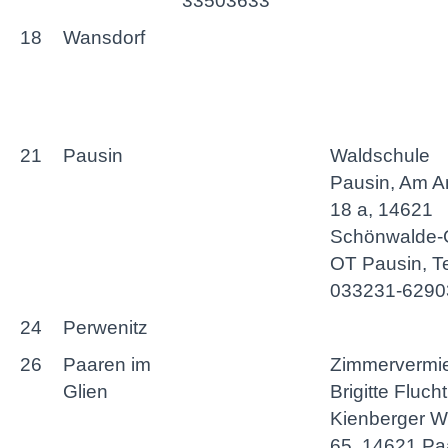
33503633
18
Wansdorf
21
Pausin
Waldschule
Pausin, Am A
18 a, 14621
Schönwalde-
OT Pausin, Te
033231-6290
24
Perwenitz
26
Paaren im
Zimmervermi
Glien
Brigitte Flucht
Kienberger 
65, 14621 Pa