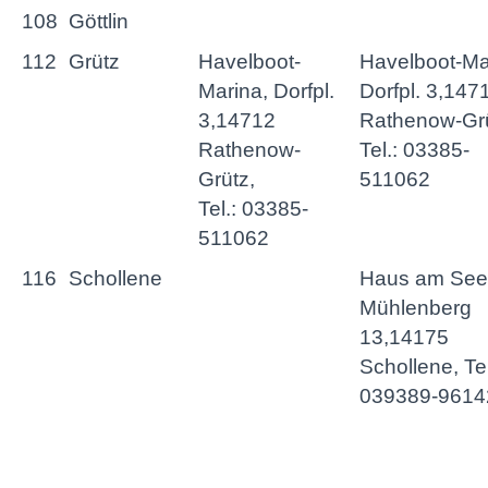
108
Göttlin
112
Grütz
Havelboot-
Havelboot-Ma
Marina, Dorfpl.
Dorfpl. 3,147
3,14712
Rathenow-Grü
Rathenow-
Tel.: 03385-
Grütz,
511062
Tel.: 03385-
511062
116
Schollene
Haus am See
Mühlenberg
13,14175
Schollene, Tel
039389-9614