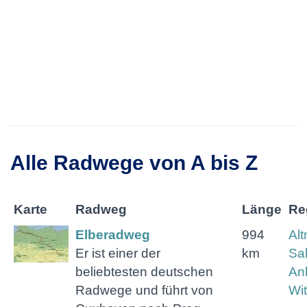
Alle Radwege von A bis Z
Karte
Radweg
Länge
Re
Elberadweg
994
Al
Er ist einer der
km
Sa
beliebtesten deutschen
Anh
Radwege und führt von
Wi