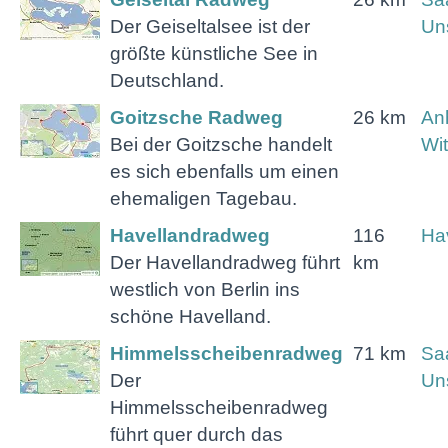
Der Geiseltalsee ist der
Uns
größte künstliche See in
Deutschland.
Goitzsche Radweg
26 km
Anh
Bei der Goitzsche handelt
Wi
es sich ebenfalls um einen
ehemaligen Tagebau.
Havellandradweg
116
Ha
Der Havellandradweg führt
km
westlich von Berlin ins
schöne Havelland.
Himmelsscheibenradweg
71 km
Sa
Der
Uns
Himmelsscheibenradweg
führt quer durch das