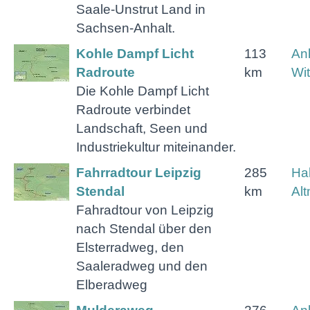
Saale-Unstrut Land in
Sachsen-Anhalt.
Kohle Dampf Licht
113
Anh
Radroute
km
Wi
Die Kohle Dampf Licht
Radroute verbindet
Landschaft, Seen und
Industriekultur miteinander.
Fahrradtour Leipzig
285
Hal
Stendal
km
Al
Fahradtour von Leipzig
nach Stendal über den
Elsterradweg, den
Saaleradweg und den
Elberadweg