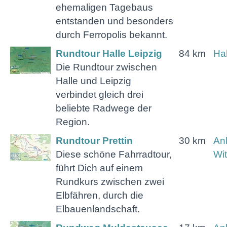
ehemaligen Tagebaus
entstanden und besonders
durch Ferropolis bekannt.
Rundtour Halle Leipzig
84 km
Hal
Die Rundtour zwischen
Halle und Leipzig
verbindet gleich drei
beliebte Radwege der
Region.
Rundtour Prettin
30 km
Anh
Diese schöne Fahrradtour,
Wi
führt Dich auf einem
Rundkurs zwischen zwei
Elbfähren, durch die
Elbauenlandschaft.