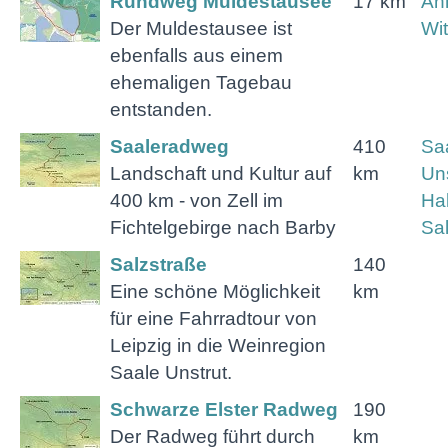
Rundweg Muldestausee
17 km
Anh
Der Muldestausee ist
Wi
ebenfalls aus einem
ehemaligen Tagebau
entstanden.
Saaleradweg
410
Sa
Landschaft und Kultur auf
km
Uns
400 km - von Zell im
Hal
Fichtelgebirge nach Barby
Sa
Salzstraße
140
Eine schöne Möglichkeit
km
für eine Fahrradtour von
Leipzig in die Weinregion
Saale Unstrut.
Schwarze Elster Radweg
190
Der Radweg führt durch
km