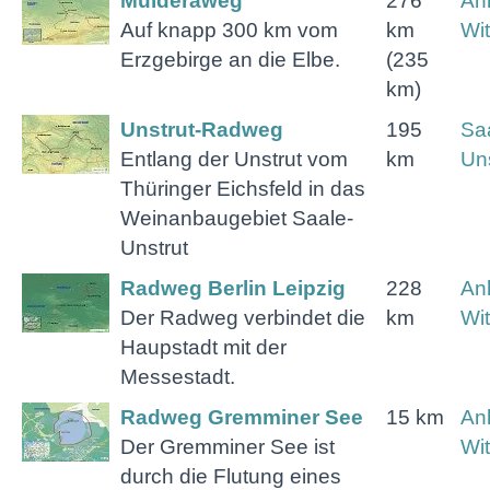
Mulderaweg
276
Anh
Auf knapp 300 km vom
km
Wi
Erzgebirge an die Elbe.
(235
km)
Unstrut-Radweg
195
Sa
Entlang der Unstrut vom
km
Uns
Thüringer Eichsfeld in das
Weinanbaugebiet Saale-
Unstrut
Radweg Berlin Leipzig
228
Anh
Der Radweg verbindet die
km
Wi
Haupstadt mit der
Messestadt.
Radweg Gremminer See
15 km
Anh
Der Gremminer See ist
Wi
durch die Flutung eines