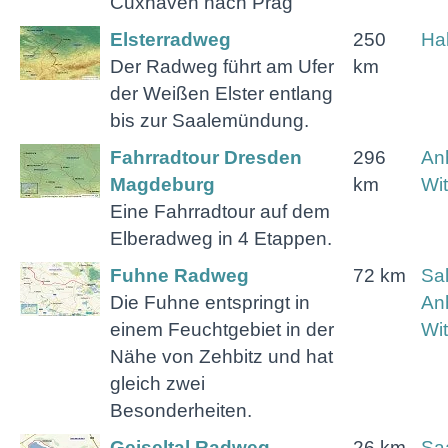
Cuxhaven nach Prag
Elsterradweg
250
Hal
Der Radweg führt am Ufer
km
der Weißen Elster entlang
bis zur Saalemündung.
Fahrradtour Dresden
296
Anh
Magdeburg
km
Wi
Eine Fahrradtour auf dem
Elberadweg in 4 Etappen.
Fuhne Radweg
72 km
Sa
Die Fuhne entspringt in
Anh
einem Feuchtgebiet in der
Wi
Nähe von Zehbitz und hat
gleich zwei
Besonderheiten.
Geiseltal Radweg
26 km
Sa