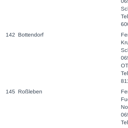
06
Sc
Te
60
142
Bottendorf
Fe
Kr
Sc
06
OT
Te
81
145
Roßleben
Fe
Fu
No
06
Te