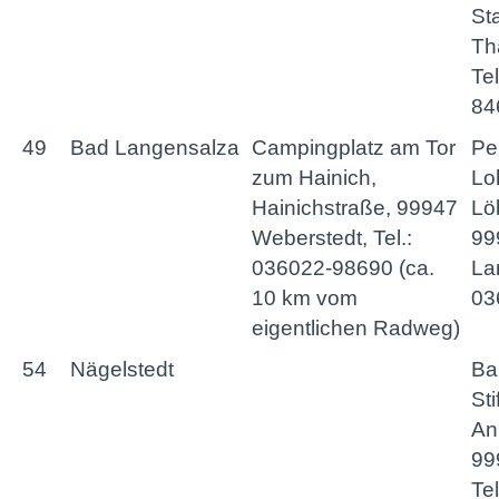
St
Th
Te
84
49
Bad Langensalza
Campingplatz am Tor
Pe
zum Hainich,
Lo
Hainichstraße, 99947
Lö
Weberstedt, Tel.:
99
036022-98690 (ca.
La
10 km vom
03
eigentlichen Radweg)
54
Nägelstedt
Ba
Sti
An
99
Te