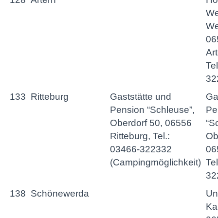
We
We
06
Art
Te
32
133
Ritteburg
Gaststätte und
Ga
Pension “Schleuse”,
Pe
Oberdorf 50, 06556
“S
Ritteburg, Tel.:
Ob
03466-322332
06
(Campingmöglichkeit)
Te
32
138
Schönewerda
Un
Kar