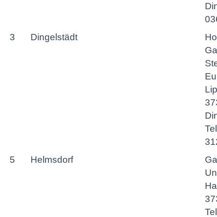
Din
03
3
Dingelstädt
Ho
Ga
St
Eu
Li
37
Di
Te
31
5
Helmsdorf
Ga
Uns
Ha
37
Te