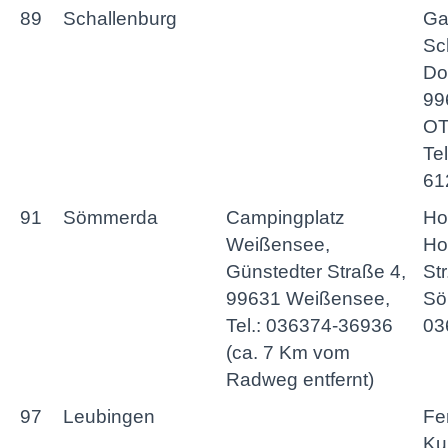
89
Schallenburg
Ga
Sc
Do
99
OT
Te
61
91
Sömmerda
Campingplatz
Ho
Weißensee,
Ho
Günstedter Straße 4,
St
99631 Weißensee,
Sö
Tel.: 036374-36936
03
(ca. 7 Km vom
Radweg entfernt)
97
Leubingen
Fe
Ku