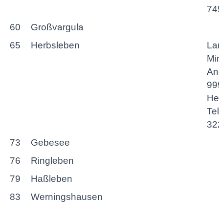
74
60
Großvargula
65
Herbsleben
La
Mi
An
99
He
Te
32
73
Gebesee
76
Ringleben
79
Haßleben
83
Werningshausen