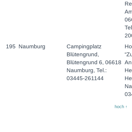
Rei
Am
06
Te
20
195
Naumburg
Campingplatz
Ho
Blütengrund,
“Z
Blütengrund 6, 06618
An
Naumburg, Tel.:
He
03445-261144
He
Na
03
hoch ↑