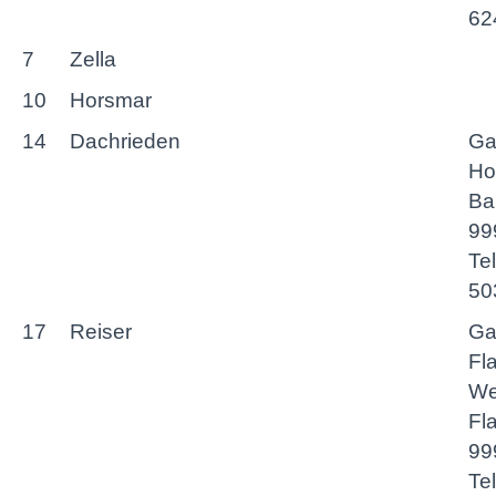
62
7
Zella
10
Horsmar
14
Dachrieden
Ga
Ho
Ba
99
Te
50
17
Reiser
Ga
Fla
We
Fla
99
Te