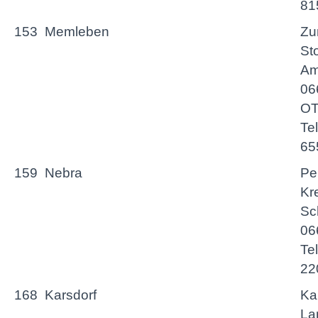
81
153
Memleben
Z
St
Am
06
OT
Te
65
159
Nebra
Pe
Kr
Sc
06
Te
22
168
Karsdorf
Ka
La