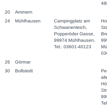
48
20
Ammern
24
Mühlhausen
Campingplatz am
Ho
Schwanenteich,
St
Popperöder Gasse,
Bre
99974 Mühlhausen,
99
Tel.: 03601-40123
Mü
03
26
Görmar
30
Bollstedt
Pe
al
Hö
St
99
Te