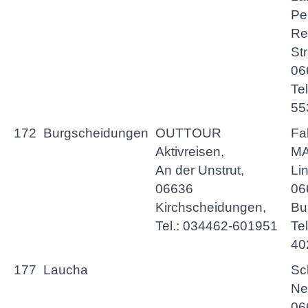
Pe
Re
St
06
Te
55
172
Burgscheidungen
OUTTOUR
Fa
Aktivreisen,
MA
An der Unstrut,
Li
06636
06
Kirchscheidungen,
Bu
Tel.: 034462-601951
Tel
40
177
Laucha
Sc
Ne
06