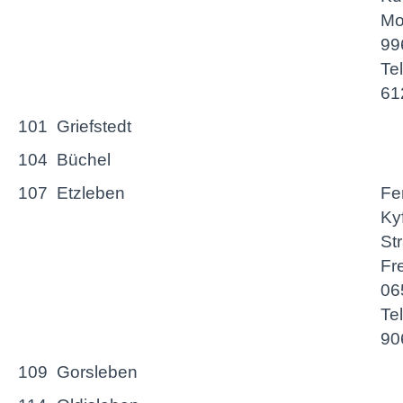
Moz
99
Te
61
101
Griefstedt
104
Büchel
107
Etzleben
Fe
Ky
St
Fr
06
Te
90
109
Gorsleben