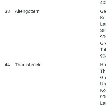
40
38
Altengottern
Ga
Kr
La
St
99
Gr
Te
90
44
Thamsbrück
Ho
Th
Gr
Un
Kö
99
La