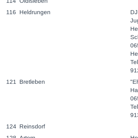
114
Oldisleben
116
Heldrungen
D
Ju
He
Sc
06
He
Te
91
121
Bretleben
"Eh
Ha
06
Te
91
124
Reinsdorf
128
Artern
Ho