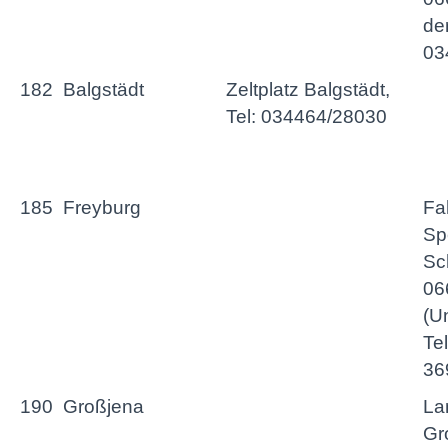
der
03
182
Balgstädt
Zeltplatz Balgstädt,
Tel: 034464/28030
185
Freyburg
Fa
Sp
Sc
06
(Un
Te
36
190
Großjena
La
Gr